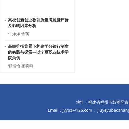
高校创新创业教育质量满意度评价
及影响因素分析
牛洋洋 金萌
高职扩招背景下构建学分银行制度
的实践与探索—以宁夏职业技术学
院为例
郭恺怡 杨晓燕
高校食堂服务外包下的风险点探讨
刘云
基于“四位一体”的高校毕业生就业
服务体系建设研究
地址：福建省福州市鼓楼区古田路10
汤德旺
Email：jyybz@126.com； jiuyeyubaozh
灵活就业劳动者职业伤害保障制度
探究